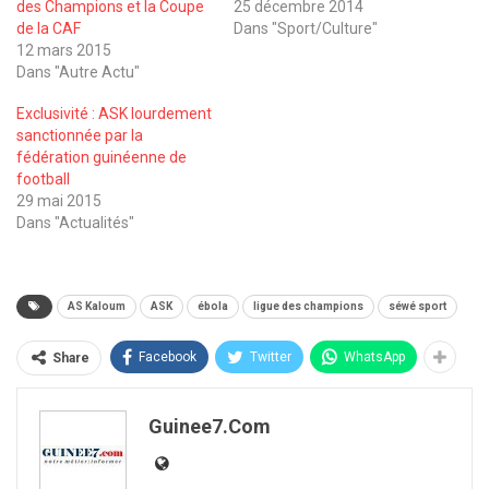
des Champions et la Coupe
25 décembre 2014
de la CAF
Dans "Sport/Culture"
12 mars 2015
Dans "Autre Actu"
Exclusivité : ASK lourdement
sanctionnée par la
fédération guinéenne de
football
29 mai 2015
Dans "Actualités"
AS Kaloum
ASK
ébola
ligue des champions
séwé sport
Facebook
Twitter
WhatsApp
Share
Guinee7.com