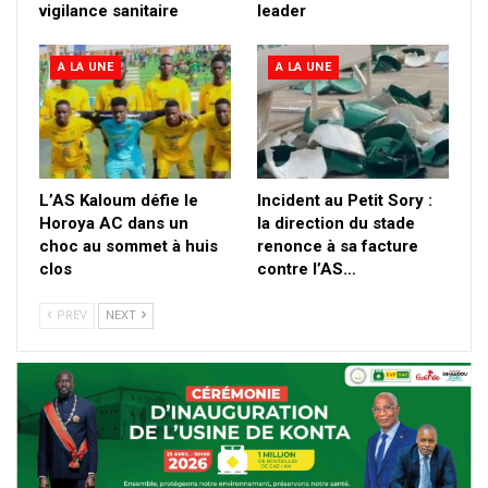
vigilance sanitaire
leader
A LA UNE
A LA UNE
L’AS Kaloum défie le
Incident au Petit Sory :
Horoya AC dans un
la direction du stade
choc au sommet à huis
renonce à sa facture
clos
contre l’AS…
PREV
NEXT