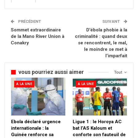
PRÉCÉDENT
SUIVANT
Sommet extraordinaire
D’ébola phobie à la
de la Mano River Union à
criminalité : quand deux
Conakry
se rencontrent, le mal,
le moindre se met à
l’imparfait
vous pourriez aussi aimer
Tout
A LA UNE
A LA UNE
Ebola déclaré urgence
Ligue 1 : le Horoya AC
internationale : la
bat l’AS Kaloum et
Guinée renforce sa
conforte son fauteuil de