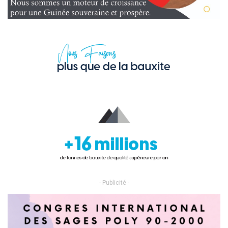
- Publicité -