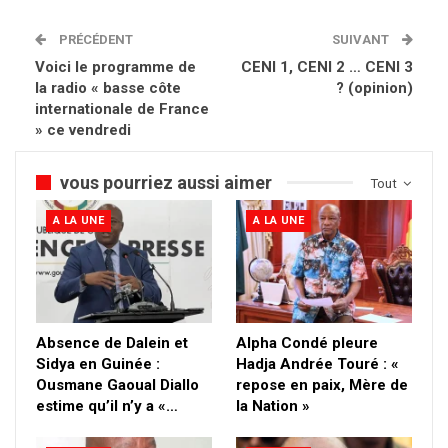
PRÉCÉDENT
SUIVANT
Voici le programme de
CENI 1, CENI 2 … CENI 3
la radio « basse côte
? (opinion)
internationale de France
» ce vendredi
vous pourriez aussi aimer
Tout
A LA UNE
A LA UNE
Absence de Dalein et
Alpha Condé pleure
Sidya en Guinée :
Hadja Andrée Touré : «
Ousmane Gaoual Diallo
repose en paix, Mère de
estime qu’il n’y a «…
la Nation »