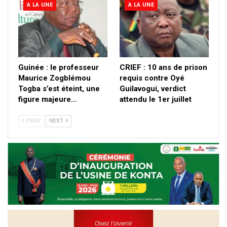
A LA UNE
A LA UNE
Guinée : le professeur
CRIEF : 10 ans de prison
Maurice Zogblémou
requis contre Oyé
Togba s’est éteint, une
Guilavogui, verdict
figure majeure…
attendu le 1er juillet
PREV
NEXT