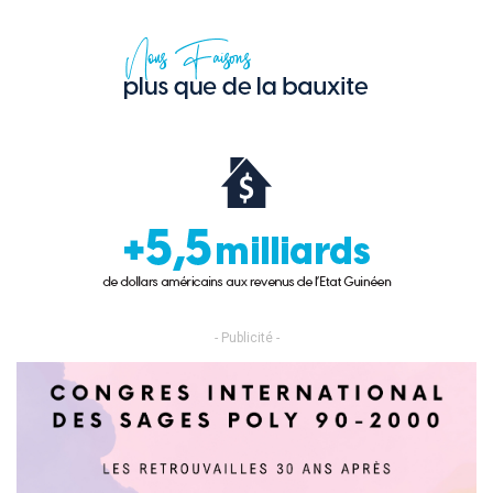
- Publicité -