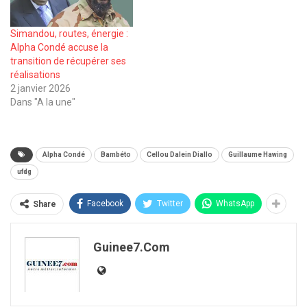
Simandou, routes, énergie :
Alpha Condé accuse la
transition de récupérer ses
réalisations
2 janvier 2026
Dans "A la une"
Alpha Condé
Bambéto
Cellou Dalein Diallo
Guillaume Hawing
ufdg
Facebook
Twitter
WhatsApp
Share
Guinee7.com