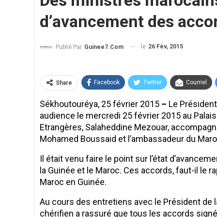
Des ministres marocains 
d’avancement des accor
le
26 Fév, 2015
Publié Par
Guinee7.com
Facebook
Twitter
Courriel
Share
Sékhoutouréya, 25 février 2015
–
Le Président
audience le mercredi 25 février 2015 au Palai
Etrangères, Salaheddine Mezouar, accompagné
Mohamed Boussaid et l’ambassadeur du Maroc
Il était venu faire le point sur l’état d’avanc
la Guinée et le Maroc. Ces accords, faut-il le r
Maroc en Guinée.
Au cours des entretiens avec le Président de 
chérifien a rassuré que tous les accords sign