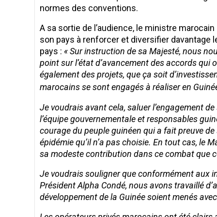
normes des conventions.
A sa sortie de l’audience, le ministre marocai
son pays à renforcer et diversifier davantage l
pays :
« Sur instruction de sa Majesté, nous no
point sur l’état d’avancement des accords qui o
également des projets, que ça soit d’investisse
marocains se sont engagés à réaliser en Guiné
Je voudrais avant cela, saluer l’engagement de 
l’équipe gouvernementale et responsables guiné
courage du peuple guinéen qui a fait preuve de 
épidémie qu’il n’a pas choisie. En tout cas, le
sa modeste contribution dans ce combat que ce
Je voudrais souligner que conformément aux ins
Président Alpha Condé, nous avons travaillé d’a
développement de la Guinée soient menés avec 
Les opérateurs privés marocains ont été clairs