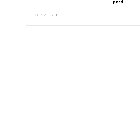
perd…
PREV
NEXT