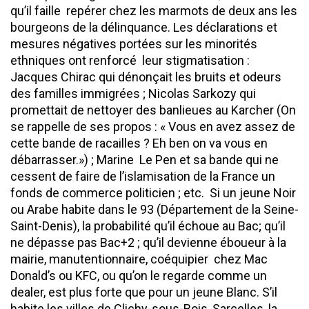
qu’il faille repérer chez les marmots de deux ans les
bourgeons de la délinquance. Les déclarations et
mesures négatives portées sur les minorités
ethniques ont renforcé leur stigmatisation :
Jacques Chirac qui dénonçait les bruits et odeurs
des familles immigrées ; Nicolas Sarkozy qui
promettait de nettoyer des banlieues au Karcher (On
se rappelle de ses propos : « Vous en avez assez de
cette bande de racailles ? Eh ben on va vous en
débarrasser.») ; Marine Le Pen et sa bande qui ne
cessent de faire de l’islamisation de la France un
fonds de commerce politicien ; etc. Si un jeune Noir
ou Arabe habite dans le 93 (Département de la Seine-
Saint-Denis), la probabilité qu’il échoue au Bac; qu’il
ne dépasse pas Bac+2 ; qu’il devienne éboueur à la
mairie, manutentionnaire, coéquipier chez Mac
Donald’s ou KFC, ou qu’on le regarde comme un
dealer, est plus forte que pour un jeune Blanc. S’il
habite les villes de Clichy-sous-Bois, Sarcelles, la