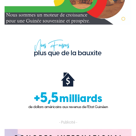
- Publicité -