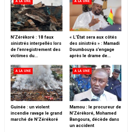
A LA UNE
A LA UNE
N’Zérékoré : 18 faux
« L’État sera aux côtés
sinistrés interpellés lors
des sinistrés » : Mamadi
de l’enregistrement des
Doumbouya s’engage
victimes du…
après le drame de…
A LA UNE
A LA UNE
Guinée : un violent
Mamou : le procureur de
incendie ravage le grand
N’Zérékoré, Mohamed
marché de N’Zérékoré
Bangoura, décède dans
un accident