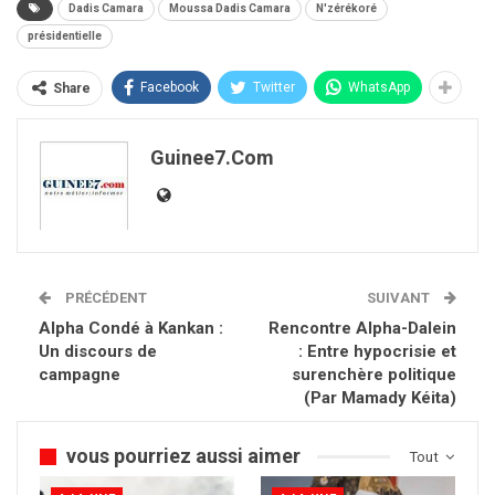
Dadis Camara
Moussa Dadis Camara
N'zérékoré
présidentielle
Facebook
Twitter
WhatsApp
Share
Guinee7.com
PRÉCÉDENT
SUIVANT
Alpha Condé à Kankan :
Rencontre Alpha-Dalein
Un discours de
: Entre hypocrisie et
campagne
surenchère politique
(Par Mamady Kéita)
vous pourriez aussi aimer
Tout