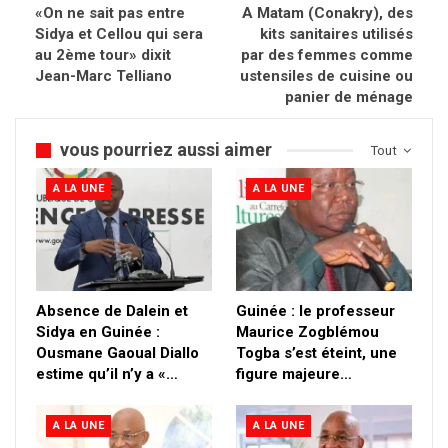
«On ne sait pas entre
A Matam (Conakry), des
Sidya et Cellou qui sera
kits sanitaires utilisés
au 2ème tour» dixit
par des femmes comme
Jean-Marc Telliano
ustensiles de cuisine ou
panier de ménage
vous pourriez aussi aimer
Tout
A LA UNE
A LA UNE
Absence de Dalein et
Guinée : le professeur
Sidya en Guinée :
Maurice Zogblémou
Ousmane Gaoual Diallo
Togba s’est éteint, une
estime qu’il n’y a «…
figure majeure…
A LA UNE
A LA UNE