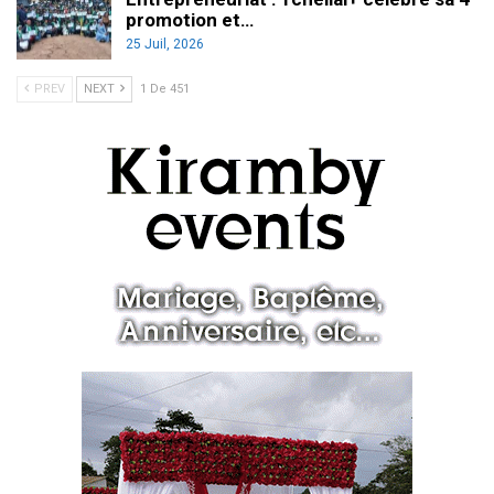
promotion et…
25 Juil, 2026
PREV
NEXT
1 De 451