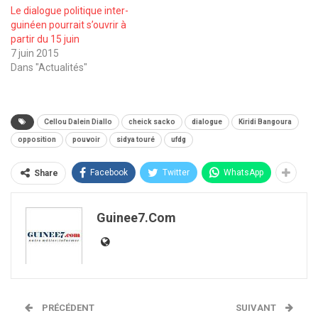
Le dialogue politique inter-
guinéen pourrait s’ouvrir à
partir du 15 juin
7 juin 2015
Dans "Actualités"
Cellou Dalein Diallo
cheick sacko
dialogue
Kiridi Bangoura
opposition
pouvoir
sidya touré
ufdg
Facebook
Twitter
WhatsApp
Share
Guinee7.com
PRÉCÉDENT
SUIVANT