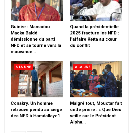
Guinée : Mamadou
Quand la présidentielle
Macka Baldé
2025 fracture les NFD :
démissionne du parti
l’affaire Keïta au cœur
NFD et se tourne vers la
du conflit
mouvance…
A LA UNE
A LA UNE
Conakry. Un homme
Malgré tout, Mouctar fait
retrouvé pendu au siège
cette prière : « Que Dieu
des NFD à Hamdallaye1
veille sur le Président
Alpha…