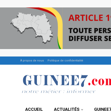
À propos de nous
Politique de confidentialité
ACCUEIL
ACTUALITÉS
GUINEE