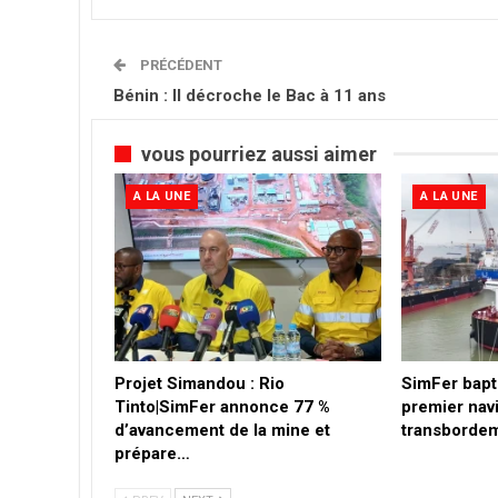
PRÉCÉDENT
Bénin : Il décroche le Bac à 11 ans
vous pourriez aussi aimer
A LA UNE
A LA UNE
Projet Simandou : Rio
SimFer bapt
Tinto|SimFer annonce 77 %
premier nav
d’avancement de la mine et
transbordem
prépare…