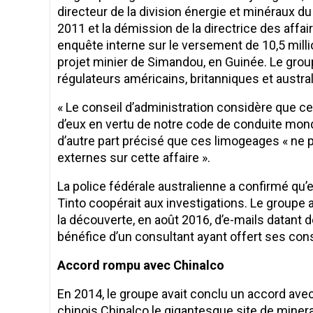
directeur de la division énergie et minéraux d
2011 et la démission de la directrice des affai
enquête interne sur le versement de 10,5 milli
projet minier de Simandou, en Guinée. Le grou
régulateurs américains, britanniques et austra
« Le conseil d’administration considère que c
d’eux en vertu de notre code de conduite mondia
d’autre part précisé que ces limogeages « ne 
externes sur cette affaire ».
La police fédérale australienne a confirmé qu’e
Tinto coopérait aux investigations. Le groupe a
la découverte, en août 2016, d’e-mails datant 
bénéfice d’un consultant ayant offert ses conse
Accord rompu avec Chinalco
En 2014, le groupe avait conclu un accord ave
chinois Chinalco le gigantesque site de minera