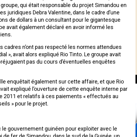
u groupe, qui était responsable du projet Simandou en
res juridiques Debra Valentine, dans le cadre d’une
ons de dollars à un consultant pour le gigantesque
pe avait également déclaré en avoir informé les
liens.
es cadres n’ont pas respecté les normes attendues
l », avait alors expliqué Rio Tinto. Le groupe avait
préjugaient pas du cours d’éventuelles enquêtes
lle enquêtait également sur cette affaire, et que Rio
vait expliqué l’ouverture de cette enquête interne par
de 2011 et relatifs à ces paiements « effectués au
ils » pour le projet.
c le gouvernement guinéen pour exploiter avec le
i de fer de Simandou, dans le sud de la Guinée, un