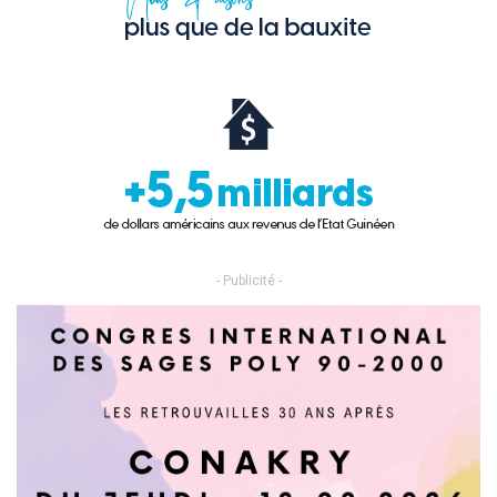
- Publicité -