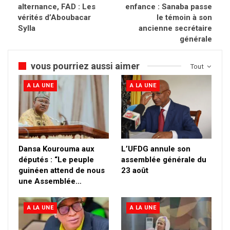
alternance, FAD : Les
enfance : Sanaba passe
vérités d’Aboubacar
le témoin à son
Sylla
ancienne secrétaire
générale
vous pourriez aussi aimer
Tout
A LA UNE
A LA UNE
Dansa Kourouma aux
L’UFDG annule son
députés : “Le peuple
assemblée générale du
guinéen attend de nous
23 août
une Assemblée…
A LA UNE
A LA UNE