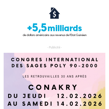
- Publicité -