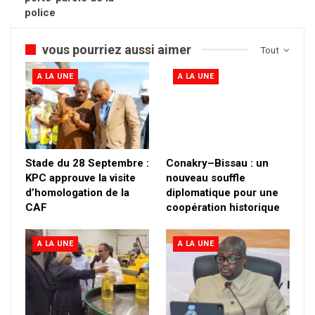
police
vous pourriez aussi aimer
Tout
A LA UNE
A LA UNE
Stade du 28 Septembre :
Conakry–Bissau : un
KPC approuve la visite
nouveau souffle
d’homologation de la
diplomatique pour une
CAF
coopération historique
A LA UNE
A LA UNE