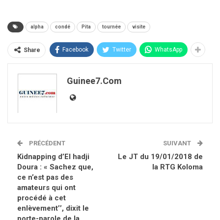
alpha
condé
Pita
tournée
visite
Facebook
Twitter
WhatsApp
Share
Guinee7.com
PRÉCÉDENT
SUIVANT
Kidnapping d’El hadji
Le JT du 19/01/2018 de
Doura : « Sachez que,
la RTG Koloma
ce n’est pas des
amateurs qui ont
procédé à cet
enlèvement’’, dixit le
porte-parole de la