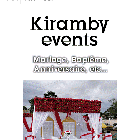
PREV
NEXT
1 De 452