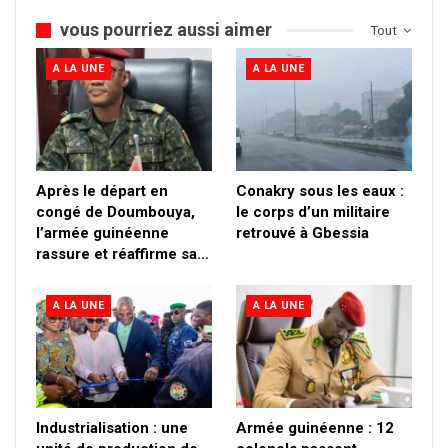
vous pourriez aussi aimer
Tout
A LA UNE
A LA UNE
Après le départ en
Conakry sous les eaux :
congé de Doumbouya,
le corps d’un militaire
l’armée guinéenne
retrouvé à Gbessia
rassure et réaffirme sa…
A LA UNE
A LA UNE
Industrialisation : une
Armée guinéenne : 12