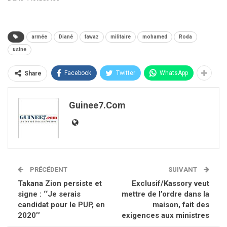
armée
Diané
fawaz
militaire
mohamed
Roda
usine
Facebook
Twitter
WhatsApp
Share
Guinee7.com
PRÉCÉDENT
SUIVANT
Takana Zion persiste et
Exclusif/Kassory veut
signe : ‘‘Je serais
mettre de l’ordre dans la
candidat pour le PUP, en
maison, fait des
2020’’
exigences aux ministres