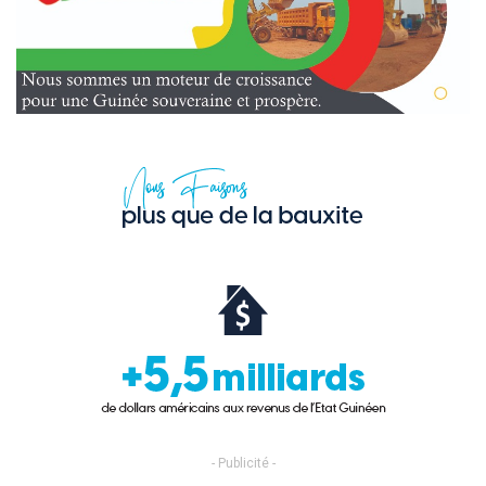
- Publicité -