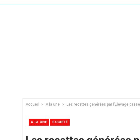
Accueil
A la une
Les recettes générées par l’Elevage passent
A LA UNE
SOCIETÉ