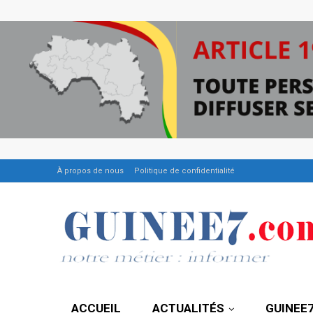
À propos de nous
Politique de confidentialité
ACCUEIL
ACTUALITÉS
GUINEE