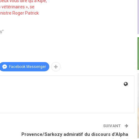
 peux vous dire qu’à Kipé,
vétérinaires », se
nistre Roger Patrick
s"
Facebook Messenger
SUIVANT
Provence/Sarkozy admiratif du discours d’Alpha