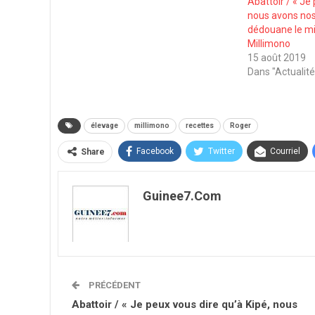
Abattoir / « Je
nous avons nos 
dédouane le mi
Millimono
15 août 2019
Dans "Actualité
élevage
millimono
recettes
Roger
Facebook
Twitter
Courriel
Share
Guinee7.com
PRÉCÉDENT
Abattoir / « Je peux vous dire qu’à Kipé, nous