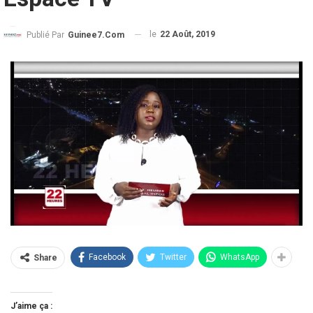
le
22 Août, 2019
Publié Par
Guinee7.com
Facebook
Twitter
WhatsApp
Share
J’aime ça :