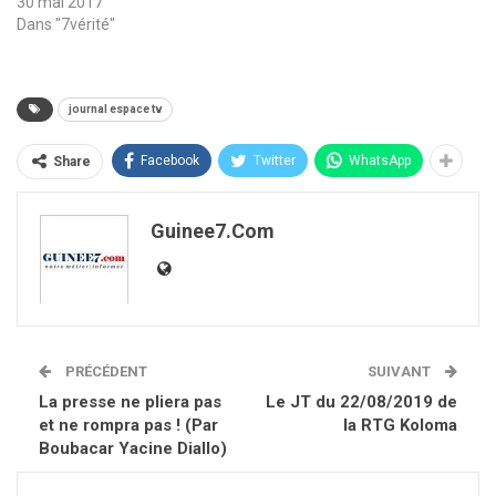
30 mai 2017
Dans "7vérité"
journal espace tv
Facebook
Twitter
WhatsApp
Share
Guinee7.com
PRÉCÉDENT
SUIVANT
La presse ne pliera pas
Le JT du 22/08/2019 de
et ne rompra pas ! (Par
la RTG Koloma
Boubacar Yacine Diallo)