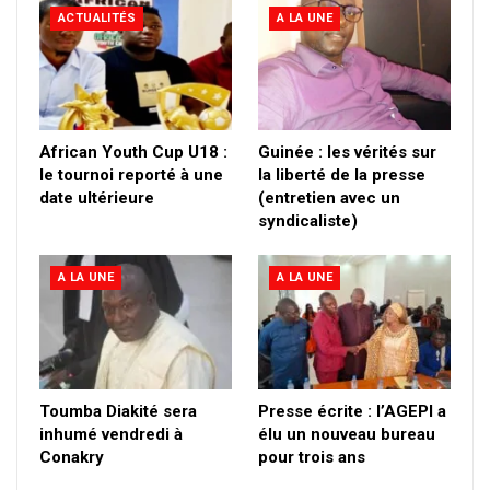
ACTUALITÉS
A LA UNE
African Youth Cup U18 :
Guinée : les vérités sur
le tournoi reporté à une
la liberté de la presse
date ultérieure
(entretien avec un
syndicaliste)
A LA UNE
A LA UNE
Toumba Diakité sera
Presse écrite : l’AGEPI a
inhumé vendredi à
élu un nouveau bureau
Conakry
pour trois ans