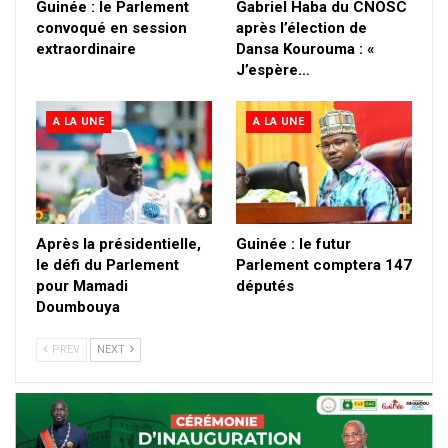
Guinée : le Parlement
Gabriel Haba du CNOSC
convoqué en session
après l’élection de
extraordinaire
Dansa Kourouma : «
J’espère…
A LA UNE
A LA UNE
Après la présidentielle,
Guinée : le futur
le défi du Parlement
Parlement comptera 147
pour Mamadi
députés
Doumbouya
PREV
NEXT