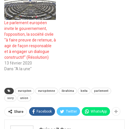
Le parlement européen
invite le gouvernement,
l’opposition, la société civile
‘‘à faire preuve de retenue, à
agir de façon responsable
et à engager un dialogue
constructif’’ (Résolution)
13 février 2020
Dans "A la une"
européen
européenne
ibrahima
keita
parlement
sory
union
Facebook
Twitter
WhatsApp
Share