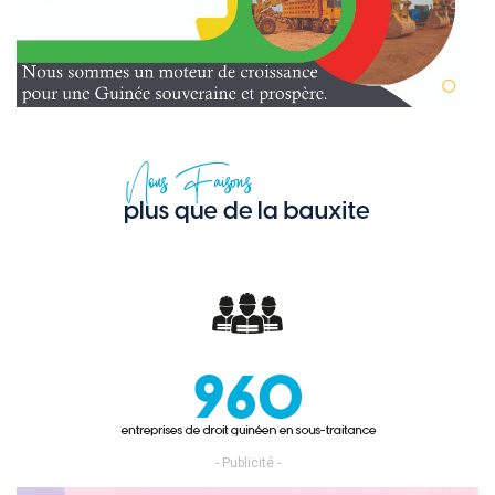
- Publicité -