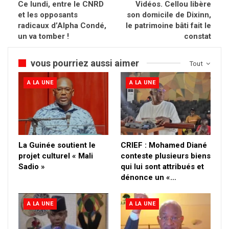
Ce lundi, entre le CNRD
Vidéos. Cellou libère
et les opposants
son domicile de Dixinn,
radicaux d’Alpha Condé,
le patrimoine bâti fait le
un va tomber !
constat
vous pourriez aussi aimer
Tout
A LA UNE
A LA UNE
La Guinée soutient le
CRIEF : Mohamed Diané
projet culturel « Mali
conteste plusieurs biens
Sadio »
qui lui sont attribués et
dénonce un «…
A LA UNE
A LA UNE