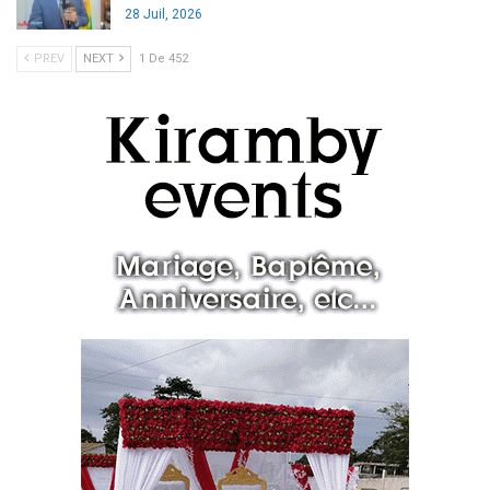
28 Juil, 2026
PREV
NEXT
1 De 452