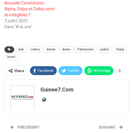
Nouvelle Constitution :
Alpha, Sidya et Cellou sont-
ils inéligibles ?
3 juillet 2025
Dans "A la une"
bati
cellou
dalein
diallo
Patrimoine
public
Sidya
touré
Facebook
Twitter
WhatsApp
Share
Guinee7.com
PRÉCÉDENT
SUIVANT