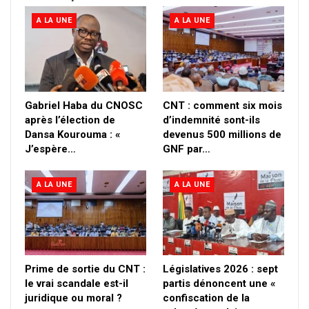
A LA UNE
A LA UNE
Gabriel Haba du CNOSC
CNT : comment six mois
après l’élection de
d’indemnité sont-ils
Dansa Kourouma : «
devenus 500 millions de
J’espère…
GNF par…
A LA UNE
A LA UNE
Prime de sortie du CNT :
Législatives 2026 : sept
le vrai scandale est-il
partis dénoncent une «
juridique ou moral ?
confiscation de la