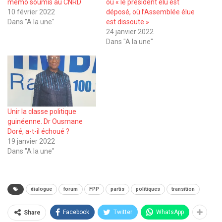
mémo soumis au CNRD
où « le président élu est
10 février 2022
déposé, où l’Assemblée élue
Dans "A la une"
est dissoute »
24 janvier 2022
Dans "A la une"
Unir la classe politique
guinéenne. Dr Ousmane
Doré, a-t-il échoué ?
19 janvier 2022
Dans "A la une"
dialogue
forum
FPP
partis
politiques
transition
Facebook
Twitter
WhatsApp
Share