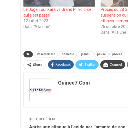
Le Juge Tounkara vs Grand P : voici ce
Procès du 28 
qui s’est passé
suspension du 
12 juillet 2023
ethnico-commu
Dans "A la une"
26 octobre 20
Dans "A la une"
28septembre
comédie
grandP
pause
procès
Facebook
Twitter
Courriel
Share
Guinee7.com
PRÉCÉDENT
Après une attaque à l’acide par l’amante de son