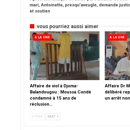
mari, Antoinette, presqu’aveugle, demande justi
et soutien
vous pourriez aussi aimer
A LA UNE
A LA UNE
Affaire de viol à Djoma-
Affaire Dr 
Balandougou : Moussa Condé
délibéré rep
condamné à 15 ans de
un arrêt no
réclusion…
PREV
NEXT