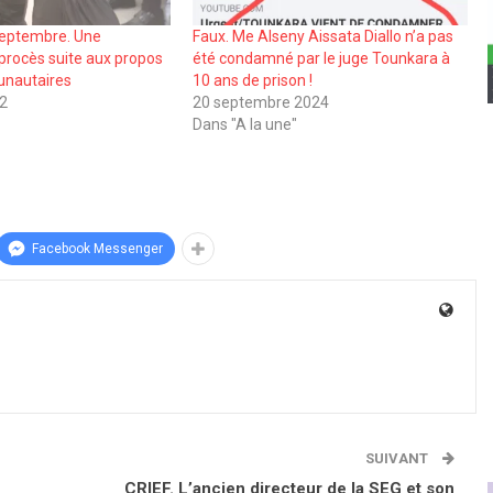
Septembre. Une
Faux. Me Alseny Aissata Diallo n’a pas
procès suite aux propos
été condamné par le juge Tounkara à
nautaires
10 ans de prison !
22
20 septembre 2024
Dans "A la une"
Facebook Messenger
SUIVANT
CRIEF. L’ancien directeur de la SEG et son