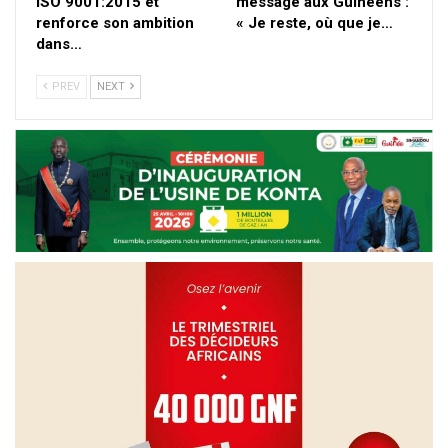
ISO 9001:2015 et
message aux Guinéens :
renforce son ambition
« Je reste, où que je…
dans…
PREV
NEXT