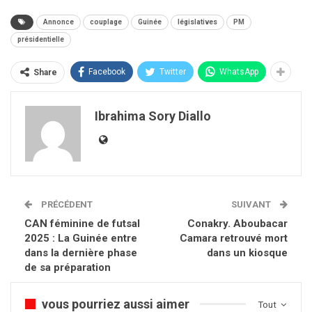
Annonce
couplage
Guinée
législatives
PM
présidentielle
Facebook
Twitter
WhatsApp
Share
Ibrahima Sory Diallo
PRÉCÉDENT
SUIVANT
CAN féminine de futsal
Conakry. Aboubacar
2025 : La Guinée entre
Camara retrouvé mort
dans la dernière phase
dans un kiosque
de sa préparation
vous pourriez aussi aimer
Tout