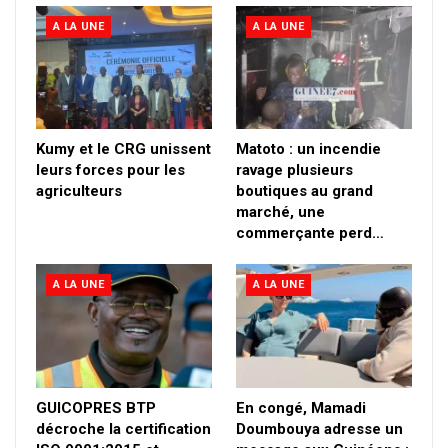
A LA UNE
A LA UNE
Kumy et le CRG unissent
Matoto : un incendie
leurs forces pour les
ravage plusieurs
agriculteurs
boutiques au grand
marché, une
commerçante perd…
A LA UNE
A LA UNE
GUICOPRES BTP
En congé, Mamadi
décroche la certification
Doumbouya adresse un