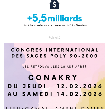
- Publicité -