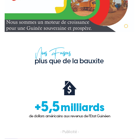
- Publicité -