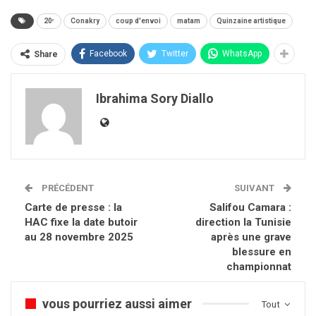
20ᵉ
Conakry
coup d'envoi
matam
Quinzaine artistique
Facebook
Twitter
WhatsApp
Share
Ibrahima Sory Diallo
PRÉCÉDENT
SUIVANT
Carte de presse : la
Salifou Camara :
HAC fixe la date butoir
direction la Tunisie
au 28 novembre 2025
après une grave
blessure en
championnat
vous pourriez aussi aimer
Tout