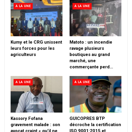
A LA UNE
A LA UNE
Kumy et le CRG unissent
Matoto : un incendie
leurs forces pour les
ravage plusieurs
agriculteurs
boutiques au grand
marché, une
commerçante perd…
A LA UNE
A LA UNE
Kassory Fofana
GUICOPRES BTP
gravement malade : son
décroche la certification
avocat craint « qu’il ne
ISO 9001:2015 et