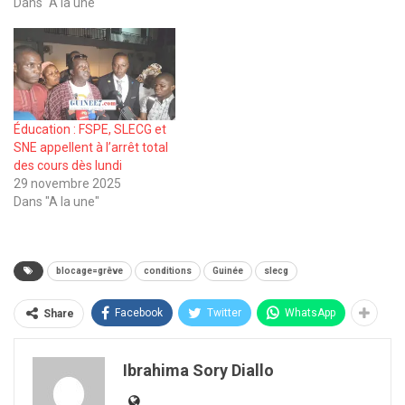
Dans "A la une"
Éducation : FSPE, SLECG et
SNE appellent à l’arrêt total
des cours dès lundi
29 novembre 2025
Dans "A la une"
blocage=grêve
conditions
Guinée
slecg
Facebook
Twitter
WhatsApp
Share
Ibrahima Sory Diallo