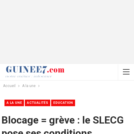
Accueil
A la une
A LA UNE
ACTUALITÉS
EDUCATION
Blocage = grève : le SLECG
pose ses conditions