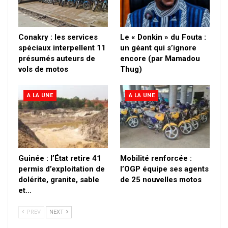
Conakry : les services
Le « Donkin » du Fouta :
spéciaux interpellent 11
un géant qui s’ignore
présumés auteurs de
encore (par Mamadou
vols de motos
Thug)
A LA UNE
A LA UNE
Guinée : l’État retire 41
Mobilité renforcée :
permis d’exploitation de
l’OGP équipe ses agents
dolérite, granite, sable
de 25 nouvelles motos
et…
PREV
NEXT