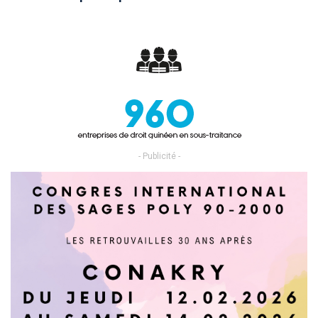
- Publicité -