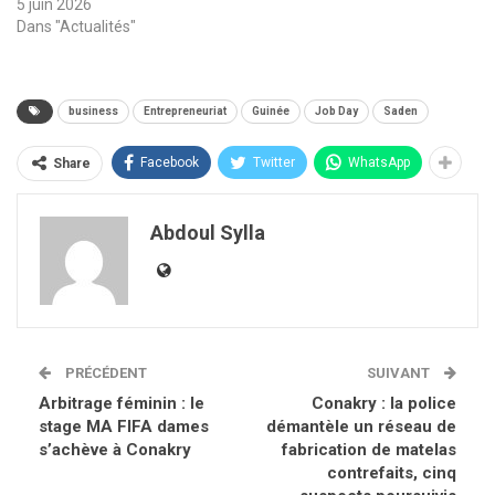
5 juin 2026
Dans "Actualités"
business
Entrepreneuriat
Guinée
Job Day
Saden
Facebook
Twitter
WhatsApp
Share
Abdoul Sylla
PRÉCÉDENT
SUIVANT
Arbitrage féminin : le
Conakry : la police
stage MA FIFA dames
démantèle un réseau de
s’achève à Conakry
fabrication de matelas
contrefaits, cinq