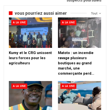
suspects poursuivis
vous pourriez aussi aimer
Tout
A LA UNE
A LA UNE
Kumy et le CRG unissent
Matoto : un incendie
leurs forces pour les
ravage plusieurs
agriculteurs
boutiques au grand
marché, une
commerçante perd…
A LA UNE
A LA UNE