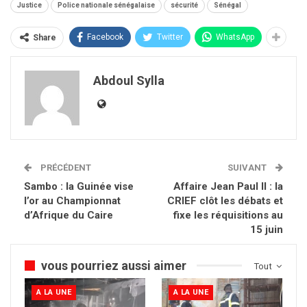
Justice
Police nationale sénégalaise
sécurité
Sénégal
Facebook
Twitter
WhatsApp
Share
Abdoul Sylla
PRÉCÉDENT
SUIVANT
Sambo : la Guinée vise
Affaire Jean Paul II : la
l’or au Championnat
CRIEF clôt les débats et
d’Afrique du Caire
fixe les réquisitions au
15 juin
vous pourriez aussi aimer
Tout
A LA UNE
A LA UNE