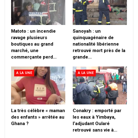
Matoto : un incendie
Sanoyah : un
ravage plusieurs
quinquagénaire de
boutiques au grand
nationalité libérienne
marché, une
retrouvé mort près de la
commerçante perd…
grande…
A LA UNE
A LA UNE
La très célèbre « maman
Conakry : emporté par
des enfants » arrêtée au
les eaux à Yimbaya,
Ghana ?
l’adjudant Oularé
retrouvé sans vie à…