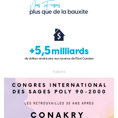
- Publicité -