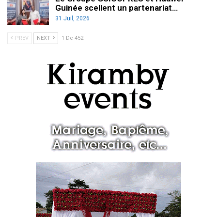
Guinée scellent un partenariat…
31 Juil, 2026
PREV
NEXT
1 De 452