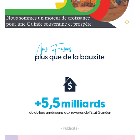
- Publicité -