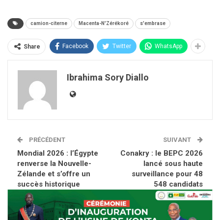
camion-citerne
Macenta-N'Zérékoré
s'embrase
Facebook
Twitter
WhatsApp
Share
Ibrahima Sory Diallo
PRÉCÉDENT
SUIVANT
Mondial 2026 : l’Égypte
Conakry : le BEPC 2026
renverse la Nouvelle-
lancé sous haute
Zélande et s’offre un
surveillance pour 48
succès historique
548 candidats