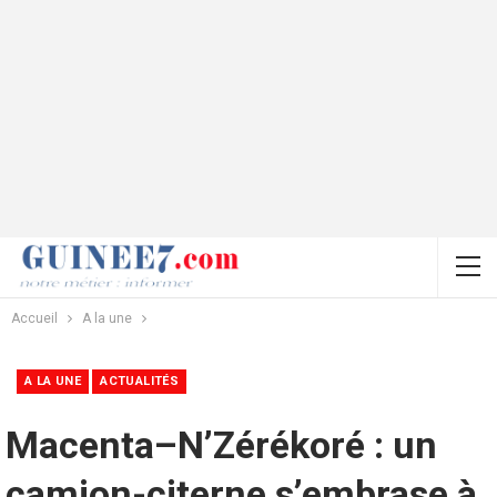
Accueil
A la une
A LA UNE
ACTUALITÉS
Macenta–N’Zérékoré : un
camion-citerne s’embrase à