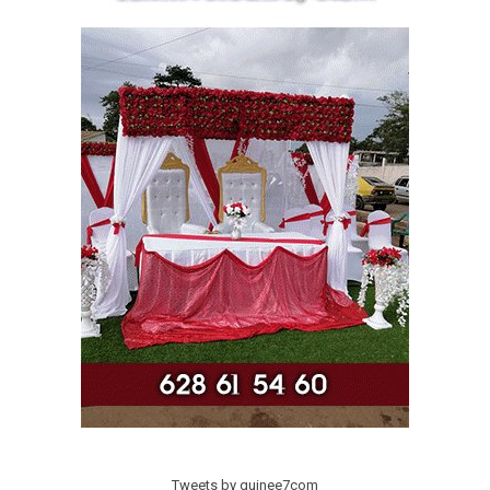
Tweets by guinee7com