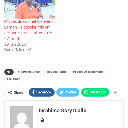
Procès du colonel Bienvenu
Lamah : le dossier mis en
délibéré, verdict attendu le
27 juillet
29 juin 2026
Dans "A la une"
Bienvenu Lamah
deux milliards
Procès 28 septembre
réclamés
Facebook
Twitter
WhatsApp
Share
Ibrahima Sory Diallo