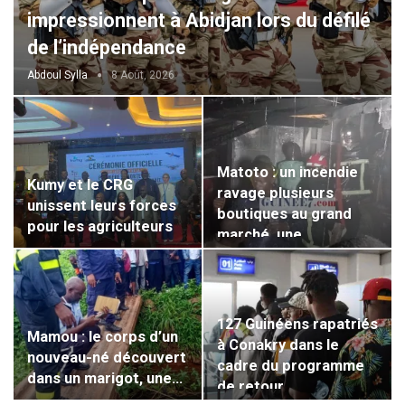
impressionnent à Abidjan lors du défilé
de l’indépendance
Abdoul Sylla
8 Août, 2026
Matoto : un incendie
Kumy et le CRG
ravage plusieurs
unissent leurs forces
boutiques au grand
pour les agriculteurs
marché, une…
127 Guinéens rapatriés
Mamou : le corps d’un
à Conakry dans le
nouveau-né découvert
cadre du programme
dans un marigot, une…
de retour…