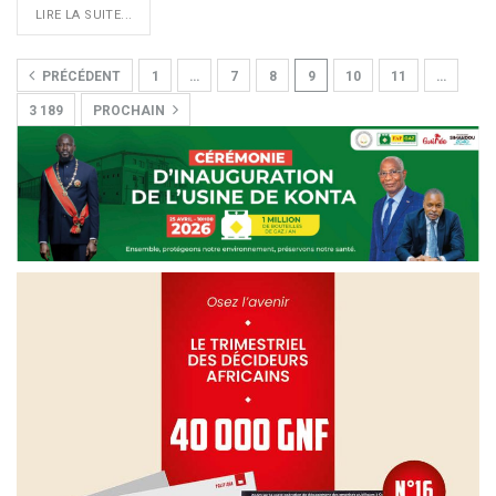
LIRE LA SUITE...
PRÉCÉDENT
1
…
7
8
9
10
11
…
3 189
PROCHAIN