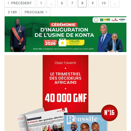
PRÉCÉDENT
1
…
6
7
8
9
10
…
3 189
PROCHAIN