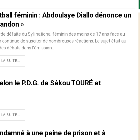
ball féminin : Abdoulaye Diallo dénonce un
bandon »
rde défaite du Syli national féminin des moins de 17 ans face au
a continue de susciter de nombreuses réactions. Le sujet était au
des débats dans l'émission…
 LA SUITE...
selon le P.D.G. de Sékou TOURÉ et
 LA SUITE...
condamné à une peine de prison et à