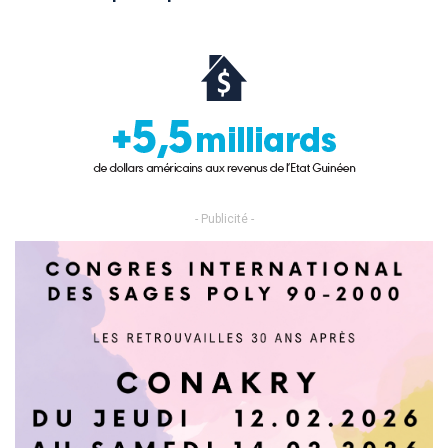
- Publicité -