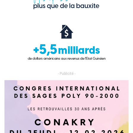
- Publicité -