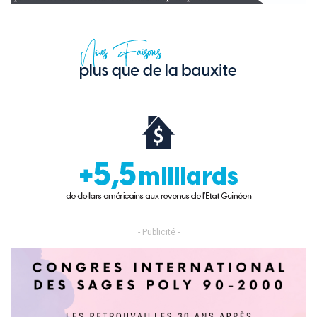
- Publicité -