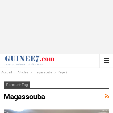
Accueil
Articles
magassouba
Page 2
Parcourir Tag
Magassouba