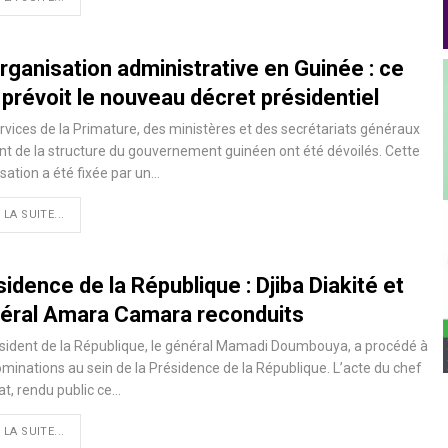
rganisation administrative en Guinée : ce
prévoit le nouveau décret présidentiel
rvices de la Primature, des ministères et des secrétariats généraux
nt de la structure du gouvernement guinéen ont été dévoilés. Cette
sation a été fixée par un…
 LA SUITE...
idence de la République : Djiba Diakité et
éral Amara Camara reconduits
sident de la République, le général Mamadi Doumbouya, a procédé à
minations au sein de la Présidence de la République. L’acte du chef
tat, rendu public ce…
 LA SUITE...