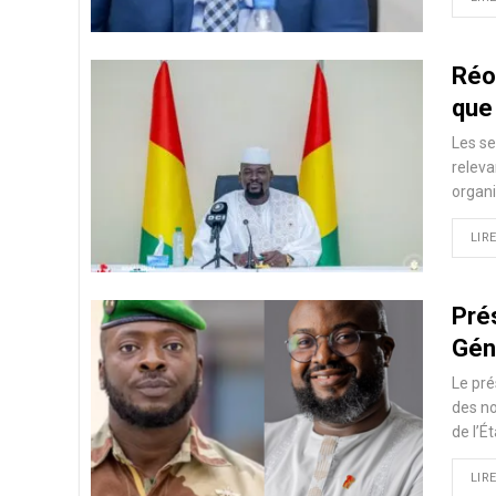
Réo
que 
Les se
releva
organi
LIRE
Prés
Gén
Le pré
des no
de l’É
LIRE