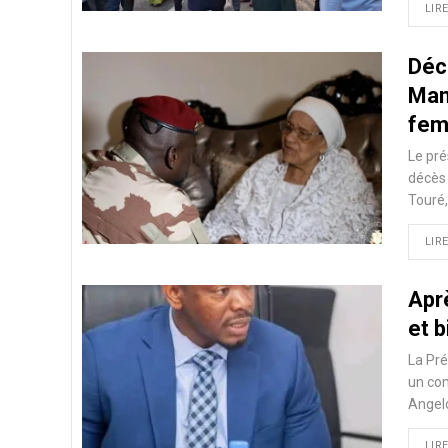
LIRE
Déc
Mam
fem
Le pré
décès
Touré
LIRE
Apr
et b
La Pré
un co
Angelo
LIRE