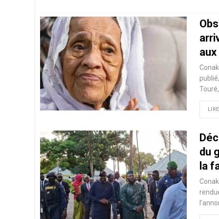
Obs
arr
aux
Conakr
publié
Touré
LIRE
Déc
du 
la f
Conakr
rendue
l’anno