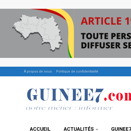
À propos de nous
Politique de confidentialité
ACCUEIL
ACTUALITÉS
GUINEE