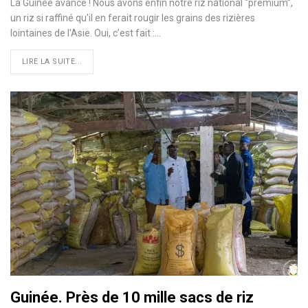
La Guinée avance ! Nous avons enfin notre riz national ‘‘premium’’,
un riz si raffiné qu'il en ferait rougir les grains des rizières
lointaines de l'Asie. Oui, c’est fait :…
LIRE LA SUITE...
Guinée. Près de 10 mille sacs de riz