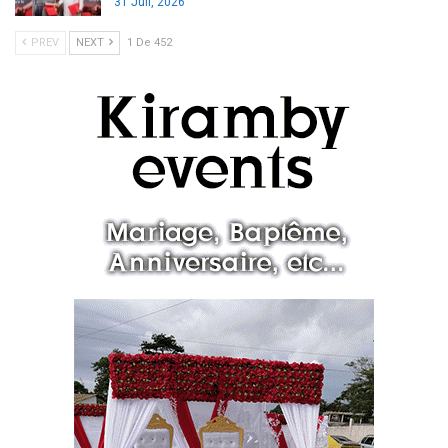
31 Juil, 2026
PREV
NEXT
1 De 452