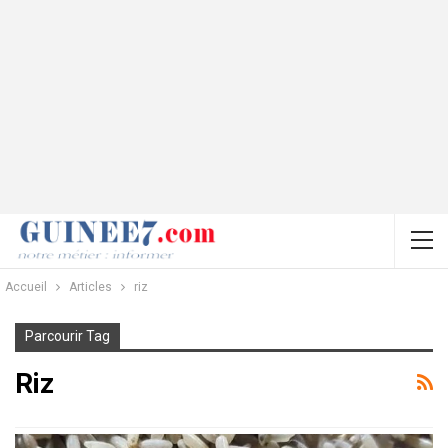
Accueil
Articles
riz
Parcourir Tag
Riz