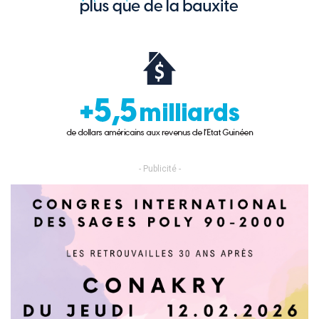
- Publicité -