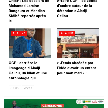
CRIEF : Les dossiers de
Affaire OGP : les zones
Mohamed Lamine
d’ombre autour de la
Bangoura et Mandian
détention d’Aladji
Sidibé reportés après
Cellou…
le…
A LA UNE
A LA UNE
OGP : derrière le
« J’étais obsédée par
limogeage d’Aladji
l’idée d’avoir un enfant
Cellou, un bilan et une
pour mon mari » :…
chronologie qui…
PREV
NEXT