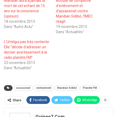
Mandian aura à jamais la
Accusé de complicité
mort de cet enfant de 15
d’enlèvement et
ans sur la conscience
d’assassinat contre
(opinion)
Mandian Sidibé, l’IMEC
18 novembre 2013
réagit
Dans "Autre Actu"
19 novembre 2013
Dans "Actualités"
L’Urtelgui pas très contente :
Elle ‘‘décide d’adresser un
dernier avertissement à la
radio planète FM’’
23 novembre 2013
Dans "Actualités"
assassinat
enlèvement
Mandian Sidibé
Planète FM
Facebook
Twitter
WhatsApp
Share
Guinee7.com