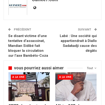
PRÉCÉDENT
SUIVANT
Se disant victime d’une
Labé : Une société qui
tentative d’assassinat,
appartiendrait à Diallo
Mandian Sidibé fait
Sadakadji cause des
bloquer la circulation
dégâts
sur l’axe Bambéto-Coza
vous pourriez aussi aimer
Tout
A LA UNE
A LA UNE