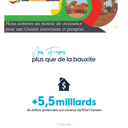
- Publicité -