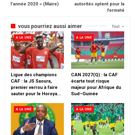
l’année 2020 » (Maire)
autorités optent pour la
fermeté
vous pourriez aussi aimer
Tout
A LA UNE
A LA UNE
Ligue des champions
CAN 2027(Q) : la CAF
CAF : la JS Saoura,
écarte tout risque
premier verrou à faire
majeur pour Afrique du
sauter pour le Horoya…
Sud–Guinée
A LA UNE
A LA UNE