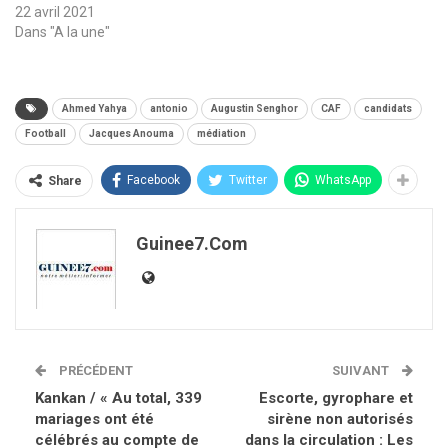
22 avril 2021
Dans "A la une"
Ahmed Yahya
antonio
Augustin Senghor
CAF
candidats
Football
Jacques Anouma
médiation
Facebook
Twitter
WhatsApp
Share
Guinee7.com
PRÉCÉDENT
SUIVANT
Kankan / « Au total, 339
Escorte, gyrophare et
mariages ont été
sirène non autorisés
célébrés au compte de
dans la circulation : Les