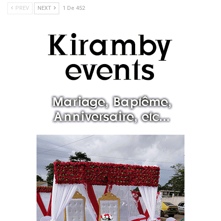
PREV
NEXT
1 De 452