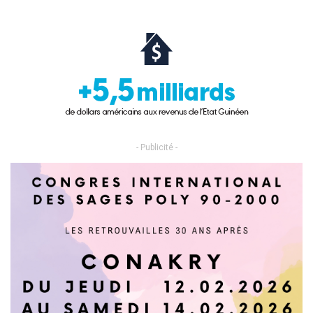
- Publicité -