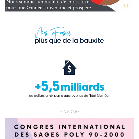
- Publicité -