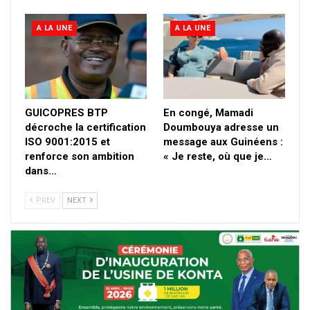
A LA UNE
A LA UNE
GUICOPRES BTP
En congé, Mamadi
décroche la certification
Doumbouya adresse un
ISO 9001:2015 et
message aux Guinéens :
renforce son ambition
« Je reste, où que je…
dans…
PREV
NEXT