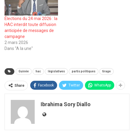
Élections du 24 mai 2026 : la
HAC interdit toute diffusion
anticipée de messages de
campagne
2 mars 2026
Dans "A la une"
Guinée
hac
législatives
partis politiques
tirage
Facebook
Twitter
WhatsApp
Share
Ibrahima Sory Diallo