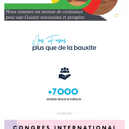
- Publicité -