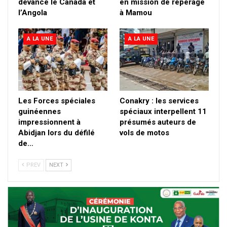
devance le Canada et
en mission de repérage
l’Angola
à Mamou
A LA UNE
A LA UNE
Les Forces spéciales
Conakry : les services
guinéennes
spéciaux interpellent 11
impressionnent à
présumés auteurs de
Abidjan lors du défilé
vols de motos
de…
PREV
NEXT