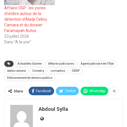
Affaire OGP : les zones
d’ombre autour de la
détention d’Aladji Cellou
Camara et du dossier
Faramayah Autos
23 juillet 2026
Dans "A la une"
Actualités Guinée
Affaires judiciaires
Agent judiciaire de l'État
alpha camara
Conakry
corruption
CRIEF
Détournement de deniers publics
Facebook
Twitter
WhatsApp
Share
Abdoul Sylla