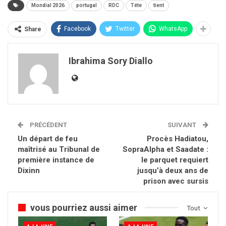
Mondial 2026
portugal
RDC
Téte
tient
Facebook
Twitter
WhatsApp
Share
Ibrahima Sory Diallo
PRÉCÉDENT
SUIVANT
Un départ de feu
Procès Hadiatou,
maîtrisé au Tribunal de
SopraAlpha et Saadate :
première instance de
le parquet requiert
Dixinn
jusqu’à deux ans de
prison avec sursis
vous pourriez aussi aimer
Tout