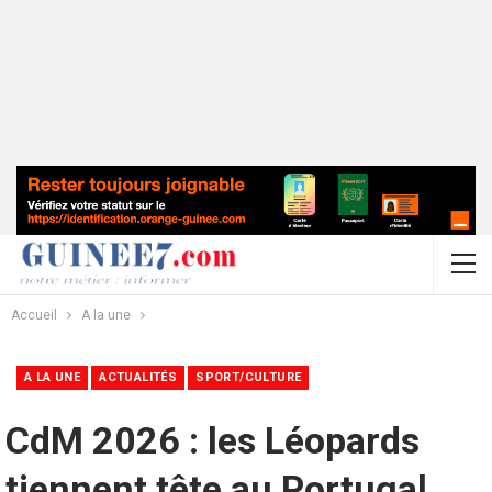
Accueil
A la une
A LA UNE
ACTUALITÉS
SPORT/CULTURE
CdM 2026 : les Léopards
tiennent tête au Portugal