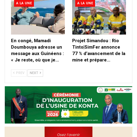
A LA UNE
A LA UNE
En congé, Mamadi
Projet Simandou : Rio
Doumbouya adresse un
Tinto|SimFer annonce
message aux Guinéens :
77 % d’avancement de la
« Je reste, où que je…
mine et prépare…
PREV
NEXT