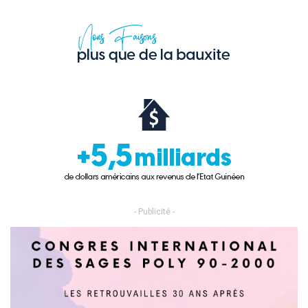
- Publicité -