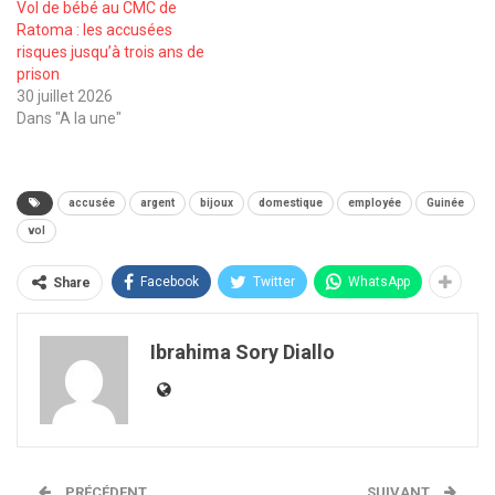
Vol de bébé au CMC de
Ratoma : les accusées
risques jusqu’à trois ans de
prison
30 juillet 2026
Dans "A la une"
accusée
argent
bijoux
domestique
employée
Guinée
vol
Facebook
Twitter
WhatsApp
Share
Ibrahima Sory Diallo
PRÉCÉDENT
SUIVANT