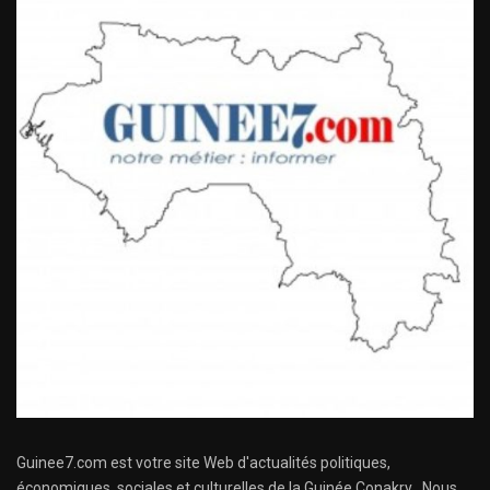
Guinee7.com est votre site Web d'actualités politiques,
économiques, sociales et culturelles de la Guinée Conakry . Nous