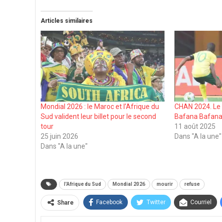
Articles similaires
Mondial 2026 : le Maroc et l’Afrique du
CHAN 2024. Le 
Sud valident leur billet pour le second
Bafana Bafana
tour
11 août 2025
25 juin 2026
Dans "A la une"
Dans "A la une"
l'Afrique du Sud
Mondial 2026
mourir
refuse
Facebook
Twitter
Courriel
Share