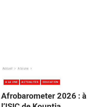
Accueil
A la une
A LA UNE
ACTUALITÉS
EDUCATION
Afrobarometer 2026 : à
l’ISIC de Kountia,