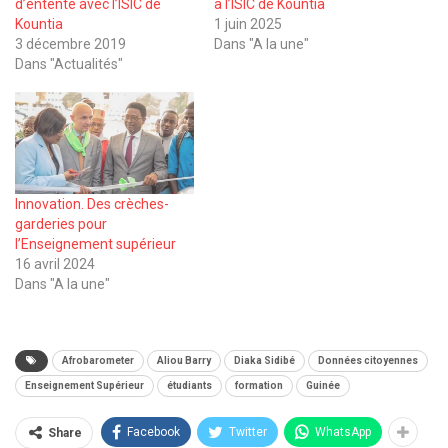
d’entente avec l’ISIC de
à l’ISIC de Kountia
Kountia
1 juin 2025
3 décembre 2019
Dans "A la une"
Dans "Actualités"
Innovation. Des crèches-
garderies pour
l’Enseignement supérieur
16 avril 2024
Dans "A la une"
Afrobarometer
Aliou Barry
Diaka Sidibé
Données citoyennes
Enseignement Supérieur
étudiants
formation
Guinée
Facebook
Twitter
WhatsApp
Share