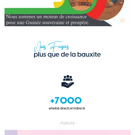
- Publicité -