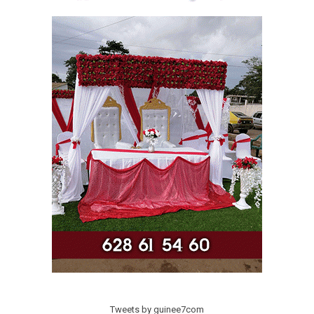
Tweets by guinee7com