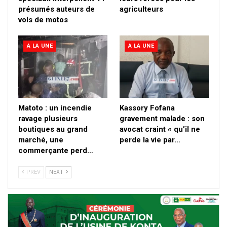
présumés auteurs de
agriculteurs
vols de motos
A LA UNE
A LA UNE
Matoto : un incendie
Kassory Fofana
ravage plusieurs
gravement malade : son
boutiques au grand
avocat craint « qu’il ne
marché, une
perde la vie par…
commerçante perd…
PREV
NEXT