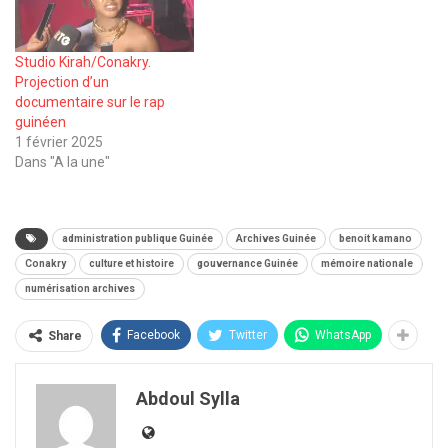
Studio Kirah/Conakry.
Projection d’un
documentaire sur le rap
guinéen
1 février 2025
Dans "A la une"
administration publique Guinée
Archives Guinée
benoit kamano
Conakry
culture et histoire
gouvernance Guinée
mémoire nationale
numérisation archives
Facebook
Twitter
WhatsApp
Share
Abdoul Sylla