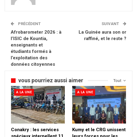
PRÉCÉDENT
SUIVANT
Afrobarometer 2026 : à
La Guinée aura son or
l’ISIC de Kountia,
raffiné, et le reste ?
enseignants et
étudiants formés à
l’exploitation des
données citoyennes
vous pourriez aussi aimer
Tout
A LA UNE
A LA UNE
Conakry : les services
Kumy et le CRG unissent
spéciaux interpellent 11
leurs forces pour les