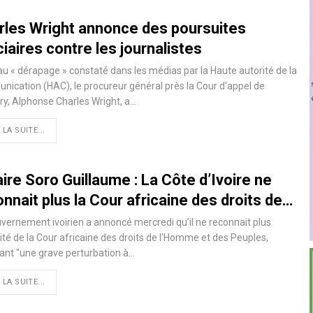
rles Wright annonce des poursuites
ciaires contre les journalistes
au « dérapage » constaté dans les médias par la Haute autorité de la
ication (HAC), le procureur général près la Cour d'appel de
y, Alphonse Charles Wright, a…
 LA SUITE...
ire Soro Guillaume : La Côte d’Ivoire ne
nnait plus la Cour africaine des droits de…
vernement ivoirien a annoncé mercredi qu’il ne reconnait plus
rité de la Cour africaine des droits de l'Homme et des Peuples,
nt "une grave perturbation à
…
 LA SUITE...