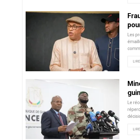
Fra
pou
Les pr
émaill
commun
LIRE
Mine
gui
Le réc
réperc
décisi
LIRE