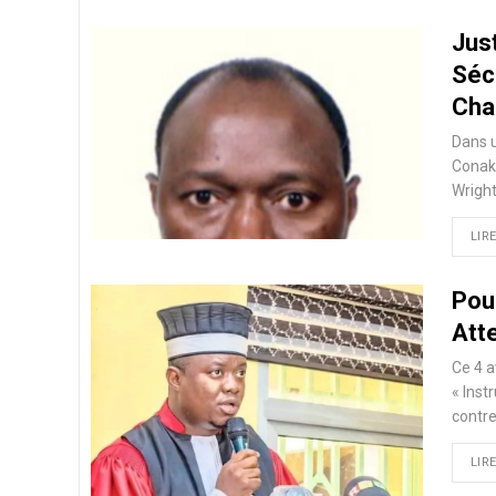
Just
Séc
Cha
Dans u
Conakr
Wrigh
LIRE
Pou
Atte
Ce 4 a
« Inst
contre
LIRE