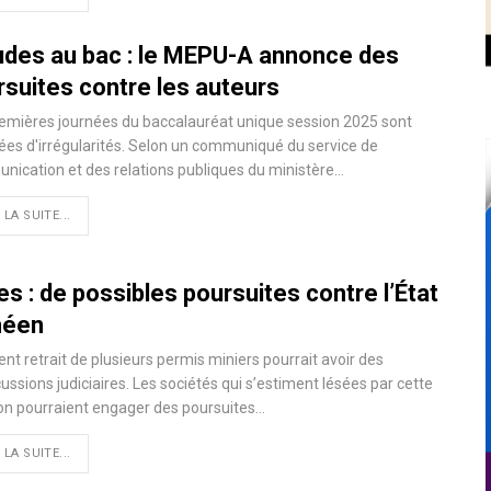
udes au bac : le MEPU-A annonce des
rsuites contre les auteurs
emières journées du baccalauréat unique session 2025 sont
ées d'irrégularités. Selon un communiqué du service de
ication et des relations publiques du ministère…
 LA SUITE...
s : de possibles poursuites contre l’État
néen
ent retrait de plusieurs permis miniers pourrait avoir des
ussions judiciaires. Les sociétés qui s’estiment lésées par cette
on pourraient engager des poursuites…
 LA SUITE...