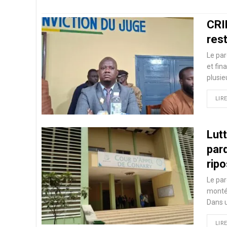
CRI
res
Le par
et fin
plusie
LIRE
Lutt
par
ripo
Le par
monté
Dans 
LIRE