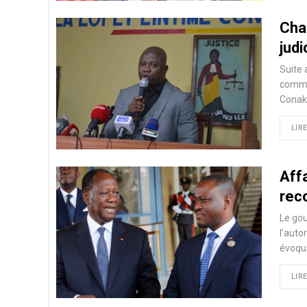
Cha
judi
Suite 
commun
Conakr
LIRE
Affa
reco
Le gou
l’auto
évoqua
LIRE