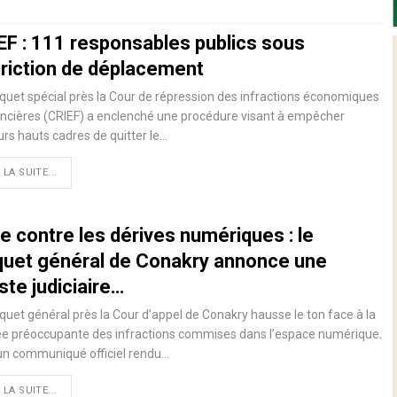
EF : 111 responsables publics sous
triction de déplacement
quet spécial près la Cour de répression des infractions économiques
ancières (CRIEF) a enclenché une procédure visant à empêcher
urs hauts cadres de quitter le…
 LA SUITE...
e contre les dérives numériques : le
quet général de Conakry annonce une
ste judiciaire…
quet général près la Cour d’appel de Conakry hausse le ton face à la
e préoccupante des infractions commises dans l’espace numérique.
un communiqué officiel rendu…
 LA SUITE...