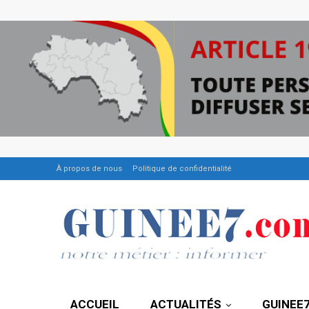
À propos de nous
Politique de confidentialité
ACCUEIL
ACTUALITÉS
GUINEE