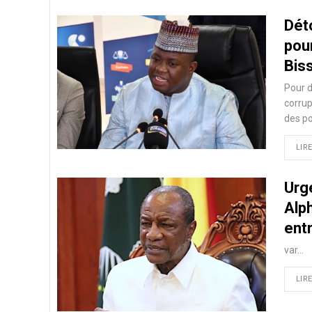
Dét
pou
Biss
Pour d
corrup
des po
LIRE
Urg
Alp
entr
var…
LIRE