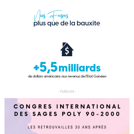
- Publicité -