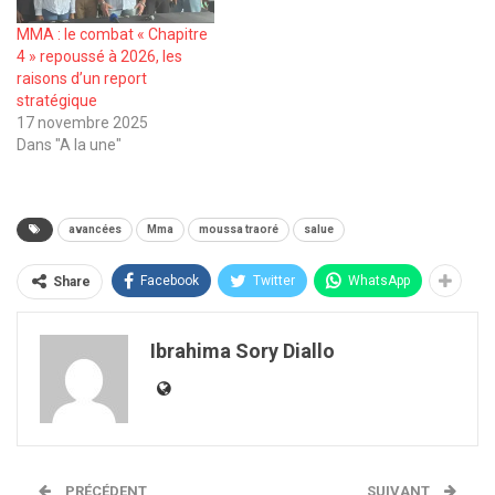
MMA : le combat « Chapitre
4 » repoussé à 2026, les
raisons d’un report
stratégique
17 novembre 2025
Dans "A la une"
avancées
Mma
moussa traoré
salue
Facebook
Twitter
WhatsApp
Share
Ibrahima Sory Diallo
PRÉCÉDENT
SUIVANT