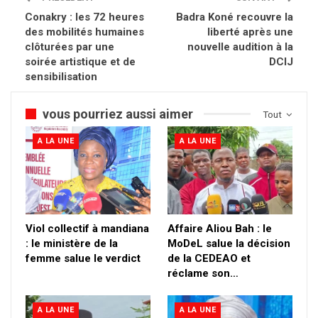
Conakry : les 72 heures
Badra Koné recouvre la
des mobilités humaines
liberté après une
clôturées par une
nouvelle audition à la
soirée artistique et de
DCIJ
sensibilisation
vous pourriez aussi aimer
Tout
A LA UNE
A LA UNE
Viol collectif à mandiana
Affaire Aliou Bah : le
: le ministère de la
MoDeL salue la décision
femme salue le verdict
de la CEDEAO et
réclame son…
A LA UNE
A LA UNE