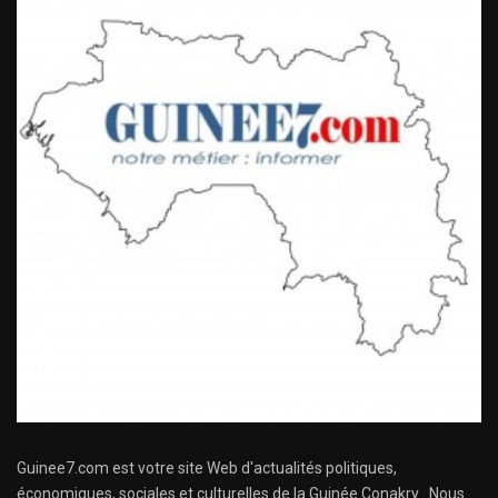
Guinee7.com est votre site Web d'actualités politiques,
économiques, sociales et culturelles de la Guinée Conakry . Nous